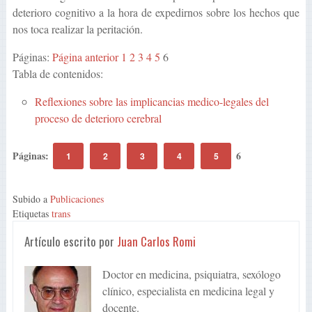
deterioro cognitivo a la hora de expedirnos sobre los hechos que
nos toca realizar la peritación.
Páginas:
Página anterior
1
2
3
4
5
6
Tabla de contenidos:
Reflexiones sobre las implicancias medico-legales del
proceso de deterioro cerebral
Páginas:
6
1
2
3
4
5
Subido a
Publicaciones
Etiquetas
trans
Artículo escrito por
Juan Carlos Romi
Doctor en medicina, psiquiatra, sexólogo
clínico, especialista en medicina legal y
docente.