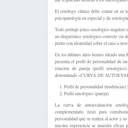
El sexólogo clínico debe contar en su l
psicopatología en especial y de sexología
Todo peritaje psico-sexológico requiere 
un diagnóstico sexológico correcto (se d
perito con idoneidad sobre el caso a inves
En los últimos años hemos ideado una f
presenta el perfil de personalidad de u
relación de pareja (perfil sexológic
denominado «CURVA DE AUTOEVALUA
Perfil de personalidad (tendencias) 
Perfil sexológico (pareja).
La curva de autoevaluación sexol
complementario (test) para corrobor
personalidad que se realiza al actor y su
nuestra experiencia se muestra eficaz p