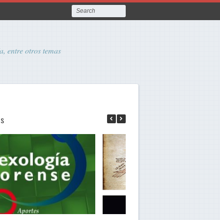
a, entre otros temas
as