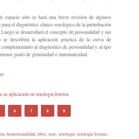
e espacio sólo se hará una breve revisión de algunos
 para el diagnóstico clínico sexológico de la perturbación
Luego se desarrollará el concepto de personalidad y sus
mo se describirá la aplicación práctica de la curva de
complementario al diagnóstico de personalidad y al tipo
 menor grado de genuinidad ó sintomaticidad.
te
 su aplicación en sexología forense
6
7
8
9
ria
,
homosexualidad
,
libro
,
sexo
,
sexología
,
sexología forense
,