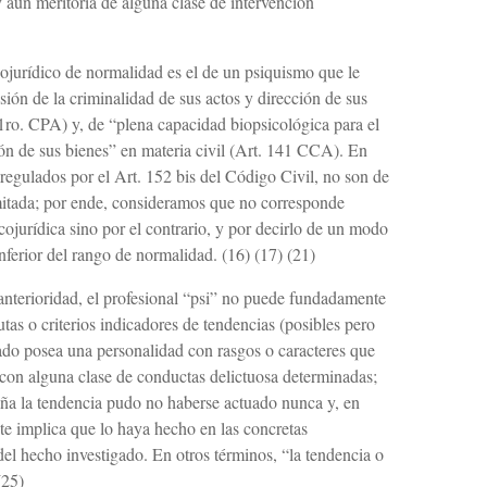
 y aún meritoria de alguna clase de intervención
ojurídico de normalidad es el de un psiquismo que le
ión de la criminalidad de sus actos y di­rección de sus
1ro. CPA) y, de “plena capaci­dad biopsicológica para el
ón de sus bienes” en materia civil (Art. 141 CCA). En
 regulados por el Art. 152 bis del Código Civil, no son de
mi­tada; por ende, consideramos que no corresponde
cojurídica sino por el contrario, y por decirlo de un modo
 inferior del rango de normalidad. (16) (17) (21)
anterioridad, el profesional “psi” no puede fundada­mente
utas o criterios indicadores de tendencias (posibles pero
tado posea una perso­nalidad con rasgos o caracteres que
 con alguna clase de conductas delictuosa determinadas;
raña la tendencia pudo no haberse actuado nunca y, en
te implica que lo haya hecho en las concretas
del hecho investigado. En otros términos, “la tendencia o
(25)