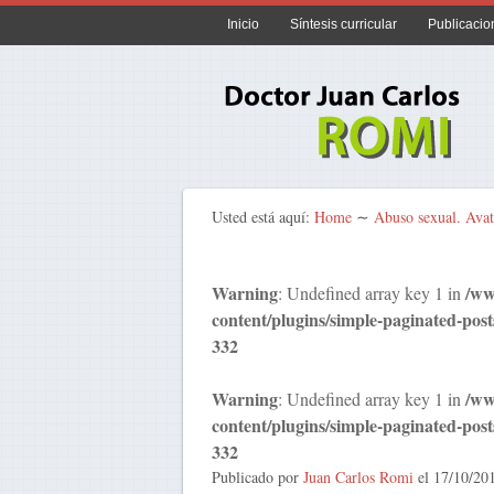
Inicio
Síntesis curricular
Publicacio
Usted está aquí:
Home
∼
Abuso sexual. Avat
Warning
/ww
: Undefined array key 1 in
content/plugins/simple-paginated-post
332
Warning
/ww
: Undefined array key 1 in
content/plugins/simple-paginated-post
332
Publicado por
Juan Carlos Romi
el
17/10/20