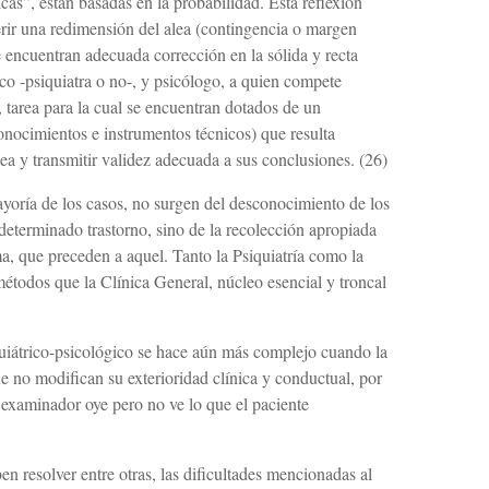
icas”, están basadas en la probabilidad. Esta reflexión
ferir una redimensión del alea (contingencia o margen
 encuentran adecuada corrección en la sólida y recta
ico -psiquiatra o no-, y psicólogo, a quien compete
a, tarea para la cual se encuentran dotados de un
conocimientos e instrumentos técnicos) que resulta
lea y transmitir validez adecuada a sus conclusiones. (26)
ayoría de los casos, no surgen del desconoci­miento de los
determinado trastorno, sino de la recolección apropiada
ma, que preceden a aquel. Tanto la Psiquiatría como la
métodos que la Clínica General, núcleo esencial y troncal
quiátrico-psicológico se hace aún más complejo cuando la
 no modifican su exterioridad clí­nica y conductual, por
l examinador oye pero no ve lo que el paciente
ben resolver entre otras, las dificultades mencio­nadas al