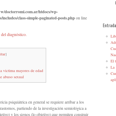
w/doctorromi.com.ar/htdocs/wp-
s/includes/class-simple-paginated-posts.php
on line
Entrada
 del diagnóstico.
Lib
Ade
Cue
ltar
]
Nac
El 
La 
 la victima mayores de edad
Cur
e abuso sexual
apl
ia psiquiátrica en general se requiere arribar a los
rastornos, partiendo de la investigación semiológica a
bjetivo) y los signos (lo objetivo) que permiten construir