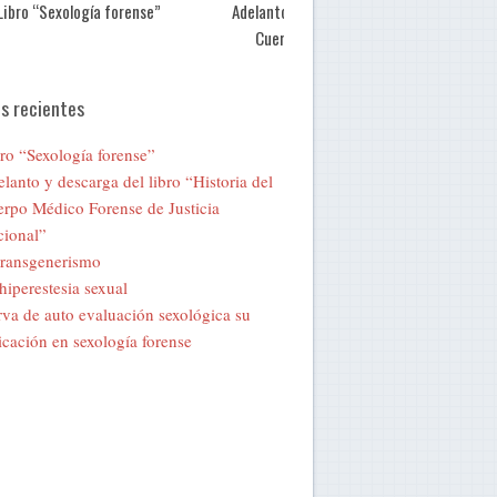
Libro “Sexología forense”
Adelanto y descarga del libro “Historia de
Cuerpo Médico Forense de Justicia
Nacional”
s recientes
ro “Sexología forense”
lanto y descarga del libro “Historia del
rpo Médico Forense de Justicia
ional”
transgenerismo
hiperestesia sexual
va de auto evaluación sexológica su
icación en sexología forense