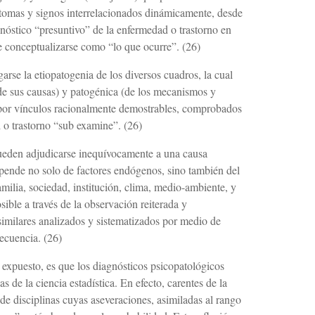
ntomas y signos interrelacionados dinámicamente, desde
gnóstico “presuntivo” de la enfermedad o trastorno en
e conceptualizarse como “lo que ocurre”. (26)
arse la etiopatogenia de los diversos cuadros, la cual
(de sus causas) y patogénica (de los me­canismos y
por vínculos racionalmente demos­trables, comprobados
 o trastorno “sub exa­mine”. (26)
ueden adjudicarse inequívocamente a una causa
epende no solo de factores endógenos, sino también del
milia, sociedad, institución, clima, medio-ambiente, y
ible a través de la observa­ción reiterada y
imilares analizados y sistema­tizados por medio de
recuencia. (26)
 expuesto, es que los diagnósticos psicopatológi­cos
as de la ciencia estadística. En efecto, carentes de la
a de disciplinas cuyas aseveraciones, asimiladas al rango