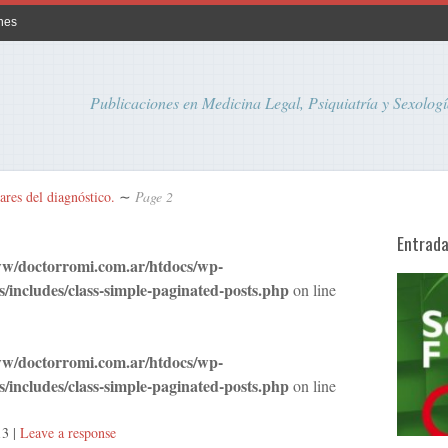
nes
Publicaciones en Medicina Legal, Psiquiatría y Sexologí
ares del diagnóstico.
∼
Page 2
Entrad
w/doctorromi.com.ar/htdocs/wp-
s/includes/class-simple-paginated-posts.php
on line
w/doctorromi.com.ar/htdocs/wp-
s/includes/class-simple-paginated-posts.php
on line
13
|
Leave a response