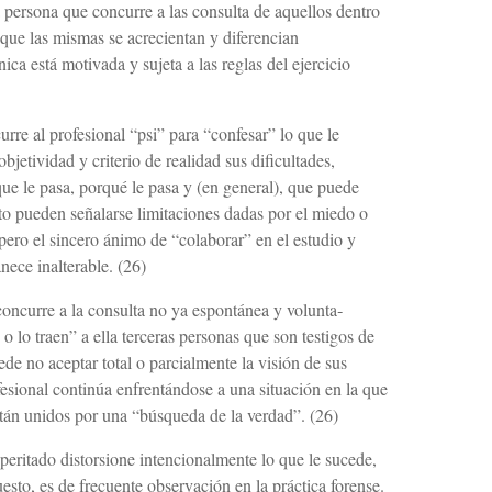
 persona que concurre a las consulta de aquellos dentro
 que las mismas se acrecientan y diferencian
ica está motivada y sujeta a las reglas del ejercicio
urre al profesional “psi” para “confesar” lo que le
tividad y criterio de realidad sus dificul­tades,
que le pasa, porqué le pasa y (en general), que puede
to pueden señalarse limitaciones da­das por el miedo o
ero el sincero ánimo de “colaborar” en el estudio y
ece inalterable. (26)
oncurre a la consulta no ya espontánea y volunta­
o lo traen” a ella terceras personas que son testigos de
ede no aceptar total o parcial­mente la visión de sus
esional continúa en­frentándose a una situación en la que
stán uni­dos por una “búsqueda de la verdad”. (26)
peritado distorsione intencionalmente lo que le sucede,
esto, es de frecuente observación en la práctica forense.