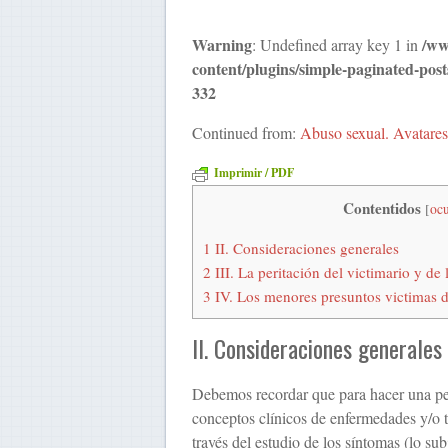
Warning
/ww
: Undefined array key 1 in
content/plugins/simple-paginated-post
332
Continued from:
Abuso sexual. Avatares
Imprimir / PDF
Contentidos
[
ocu
1
II. Conside­raciones generales
2
III. La peritación del victimario y de
3
IV. Los menores presuntos victimas d
II. Conside­raciones generales
Debemos recordar que para hacer una peric
conceptos clínicos de enfermedades y/o t
través del estudio de los sín­tomas (lo su