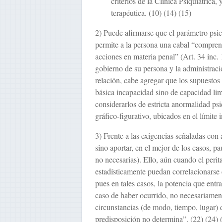
criterios de la Clínica Psiquiátrica,
terapéutica. (10) (14) (15)
2) Puede afirmarse que el parámetro psic
permite a la persona una cabal “comprens
acciones en materia penal” (Art. 34 inc. 
gobierno de su persona y la administraci
relación, cabe agregar que los supuestos
básica incapacidad sino de capacidad li
considerarlos de estricta anormalidad psi
gráfico-figurativo, ubica­dos en el límite
3) Frente a las exigencias señaladas con 
sino aportar, en el mejor de los casos, pa
no necesarias). Ello, aún cuando el peri
estadísticamente puedan correlacionarse
pues en tales casos, la potencia que ent
caso de haber ocurrido, no necesa­riamen
circunstancias (de modo, tiempo, lugar) 
predisposición no de­termina”. (22) (24) 