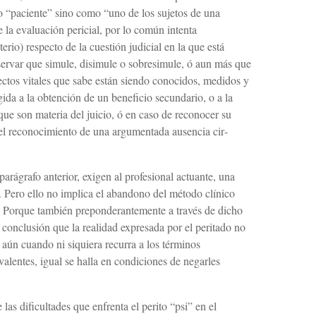
 “paciente” sino como “uno de los sujetos de una
e la evaluación pericial, por lo común intenta
terio) respecto de la cuestión judicial en la que está
servar que si­mule, disimule o sobresimule, ó aun más que
ctos vitales que sabe están siendo conocidos, medidos y
gida a la obtención de un beneficio secundario, o a la
ue son materia del juicio, ó en caso de reconocer su
r el reconocimiento de una argumentada ausencia cir­
parágrafo anterior, exigen al profesional ac­tuante, una
. Pero ello no implica el abandono del método clínico
. Porque también preponde­rantemente a través de dicho
conclusión que la realidad expresada por el peritado no
y aún cuando ni siquiera recurra a los términos
a­lentes, igual se halla en condiciones de negarles
las dificultades que enfrenta el perito “psi” en el