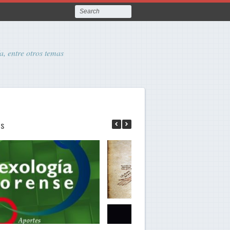
a, entre otros temas
as