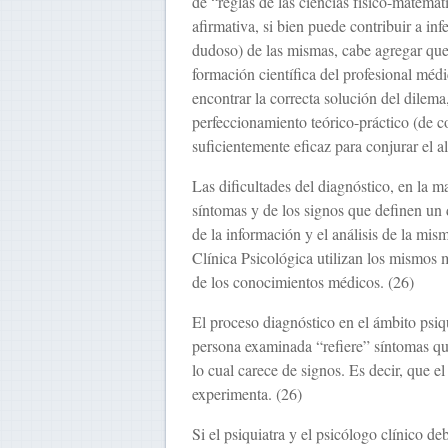
de “reglas de las ciencias físico-matemát
afirmativa, si bien puede contribuir a in
dudoso) de las mismas, cabe agregar que
formación científica del profe­sional méd
encontrar la correcta so­lución del dilem
perfeccionamiento teó­rico-práctico (de 
suficientemente eficaz para conjurar el a
Las dificultades del diagnóstico, en la m
síntomas y de los signos que definen un 
de la información y el análisis de la mis
Clínica Psicológica utilizan los mismos 
de los conocimientos médicos. (26)
El proceso diagnóstico en el ámbito psi
persona examinada “refiere” síntomas que
lo cual carece de signos. Es decir, que e
experimenta. (26)
Si el psiquiatra y el psicólogo clínico de