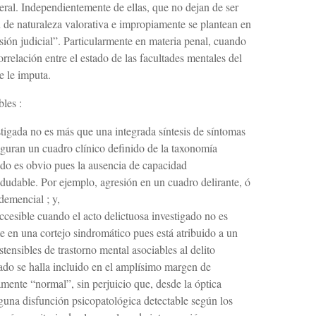
eral. Independientemente de ellas, que no dejan de ser
n de naturaleza valorativa e impro­piamente se plantean en
ión judicial”. Parti­cularmente en materia penal, cuando
orrelación entre el estado de las facultades mentales del
e le imputa.
les :
tigada no es más que una integrada síntesis de sín­tomas
iguran un cuadro clínico definido de la taxonomía
tado es obvio pues la ausencia de ca­pacidad
ndudable. Por ejemplo, agresión en un cuadro delirante, ó
demencial ; y,
ccesible cuando el acto delictuosa investigado no es
te en una cortejo sindromático pues está atribuido a un
tensibles de trastorno mental asociables al delito
itado se halla incluido en el amplísimo margen de
mente “normal”, sin per­juicio que, desde la óptica
lguna disfunción psi­copatológica detectable según los