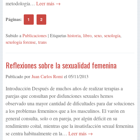
metodología…
Leer más →
Páginas:
1
2
Subido a
Publicaciones
| Etiquetas
historia
,
libro
,
sexo
,
sexología
,
sexología forense
,
trans
Reflexiones sobre la sexualidad femenina
Publicado por
Juan Carlos Romi
el
05/11/2013
Introducción Después de muchos años de realizar terapias a
parejas que consultan por disfunciones sexuales hemos
observado una mayor cantidad de dificultades para dar soluciones
a los problemas femeninos que a los masculinos. El varón en
general consulta, solo o en pareja, por algún déficit en su
rendimiento coital, mientras que la insatisfacción sexual femenina
se centra habitualmente en la…
Leer más →