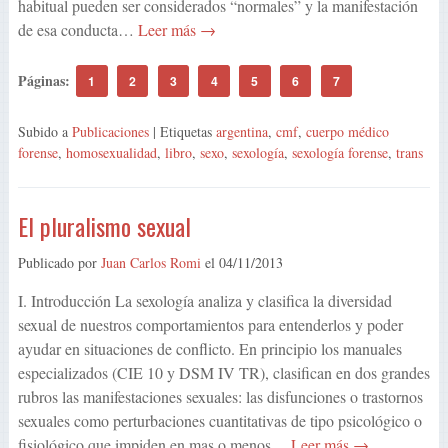
habitual pueden ser considerados “normales” y la manifestación
de esa conducta…
Leer más →
Páginas:
1
2
3
4
5
6
7
Subido a
Publicaciones
| Etiquetas
argentina
,
cmf
,
cuerpo médico
forense
,
homosexualidad
,
libro
,
sexo
,
sexología
,
sexología forense
,
trans
El pluralismo sexual
Publicado por
Juan Carlos Romi
el
04/11/2013
I. Introducción La sexología analiza y clasifica la diversidad
sexual de nuestros comportamientos para entenderlos y poder
ayudar en situaciones de conflicto. En principio los manuales
especializados (CIE 10 y DSM IV TR), clasifican en dos grandes
rubros las manifestaciones sexuales: las disfunciones o trastornos
sexuales como perturbaciones cuantitativas de tipo psicológico o
fisiológico que impiden en mas o menos…
Leer más →