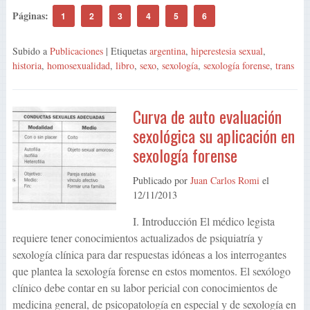
Páginas:
1
2
3
4
5
6
Subido a
Publicaciones
| Etiquetas
argentina
,
hiperestesia sexual
,
historia
,
homosexualidad
,
libro
,
sexo
,
sexología
,
sexología forense
,
trans
Curva de auto evaluación
sexológica su aplicación en
sexología forense
Publicado por
Juan Carlos Romi
el
12/11/2013
I. Introducción El médico legista
requiere tener conocimientos actualizados de psiquiatría y
sexología clínica para dar respuestas idóneas a los interrogantes
que plantea la sexología forense en estos momentos. El sexólogo
clínico debe contar en su labor pericial con conocimientos de
medicina general, de psicopatología en especial y de sexología en