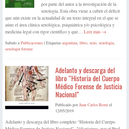
por parte del autor a la investigación de la
sexología. Esta obra viene a cubrir el déficit
que aún existe en la actualidad de un texto integral en el que se
aúne el área clínica sexológica, psiquiátrica y/o psicológica y
medicina legal con rigor científico y que…
Leer más →
Subido a
Publicaciones
| Etiquetas
argentina
,
libro
,
sexo
,
sexología
,
sexología forense
Adelanto y descarga del
libro “Historia del Cuerpo
Médico Forense de Justicia
Nacional”
Publicado por
Juan Carlos Romi
el
12/05/2019
Adelanto y descarga del libro completo “Historia del Cuerpo
Médico Forense de Justicia Nacional”, 219 páginas, por el Prof.