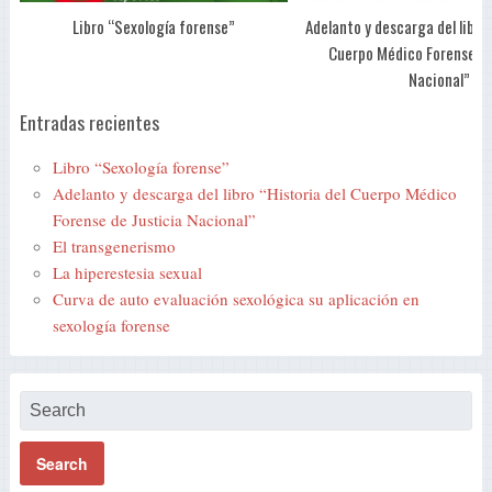
Libro “Sexología forense”
Adelanto y descarga del libro 
Cuerpo Médico Forense de
Nacional”
Entradas recientes
Libro “Sexología forense”
Adelanto y descarga del libro “Historia del Cuerpo Médico
Forense de Justicia Nacional”
El transgenerismo
La hiperestesia sexual
Curva de auto evaluación sexológica su aplicación en
sexología forense