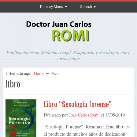
Primary Menu
Search
Publicaciones en Medicina Legal, Psiquiatría y Sexología, entre
otros temas
Usted está aquí:
Home
∼
libro
libro
Libro “Sexología forense”
Publicado por
Juan Carlos Romi
el
13/05/2019
“Sexología Forense”. Resumen. Este libro es
el producto de muchos años de dedicación