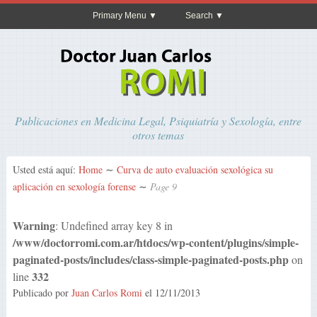
Primary Menu
Search
Publicaciones en Medicina Legal, Psiquiatría y Sexología, entre
otros temas
Usted está aquí:
Home
∼
Curva de auto evaluación sexológica su
aplicación en sexología forense
∼
Page 9
Warning
: Undefined array key 8 in
/www/doctorromi.com.ar/htdocs/wp-content/plugins/simple-
paginated-posts/includes/class-simple-paginated-posts.php
on
332
line
Publicado por
Juan Carlos Romi
el
12/11/2013