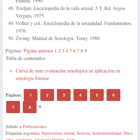
Planeta, 1990.
Tordjan: Enciclopedia de la vida sexual. 5 T. Rd. Argos
Vergara, 1975.
Volher y col.: Enciclopedia de la sexualidad. Fundamentos,
1976.
Zwang: Manual de Sexología. Toray, 1980.
Páginas:
Página anterior
1
2
3
4
5
6
7
8
9
Tabla de contenidos:
Curva de auto evaluación sexológica su aplicación en
sexología forense
Páginas:
1
2
3
4
5
6
9
7
8
Subido a
Publicaciones
Etiquetas
argentina
,
hiperestesia sexual
,
historia
,
homosexualidad
,
libro
,
sexo
,
sexología
,
sexología forense
,
trans