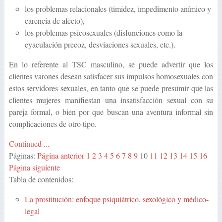
los problemas relacionales (timidez, impedimento anímico y
carencia de afecto),
los problemas psicosexuales (disfunciones como la
eyaculación precoz, desviaciones sexuales, etc.).
En lo referente al TSC masculino, se puede advertir que los
clientes varones desean satisfacer sus impulsos homosexuales con
estos servidores sexuales, en tanto que se puede presumir que las
clientes mujeres manifiestan una insatisfacción sexual con su
pareja formal, o bien por que buscan una aventura informal sin
complicaciones de otro tipo.
Continued ...
Páginas:
Página anterior
1
2
3
4
5
6
7
8
9
10
11
12
13
14
15
16
Página siguiente
Tabla de contenidos:
La prostitución: enfoque psiquiátrico, sexológico y médico-
legal