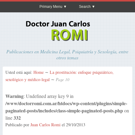
Primary Menu
Search
Publicaciones en Medicina Legal, Psiquiatría y Sexología, entre
otros temas
Usted está aquí:
Home
∼
La prostitución: enfoque psiquiátrico,
sexológico y médico-legal
∼
Page 10
Warning
: Undefined array key 9 in
/www/doctorromi.com.ar/htdocs/wp-content/plugins/simple-
paginated-posts/includes/class-simple-paginated-posts.php
on
332
line
Publicado por
Juan Carlos Romi
el
29/10/2013