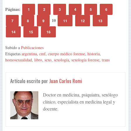
Páginas:
1
2
3
4
5
6
10
7
8
9
11
12
13
14
15
16
Subido a
Publicaciones
Etiquetas
argentina
,
cmf
,
cuerpo médico forense
,
historia
,
homosexualidad
,
libro
,
sexo
,
sexología
,
sexología forense
,
trans
Artículo escrito por
Juan Carlos Romi
Doctor en medicina, psiquiatra, sexólogo
clínico, especialista en medicina legal y
docente.