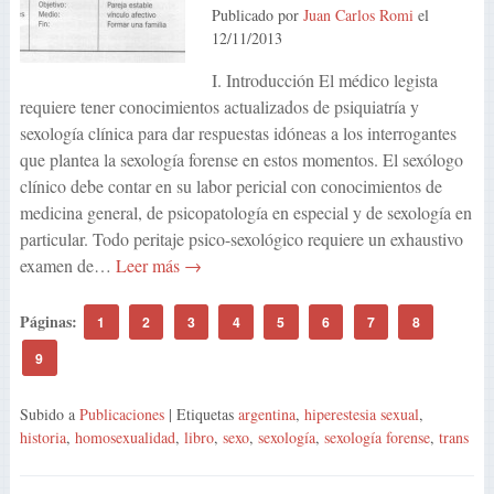
Publicado por
Juan Carlos Romi
el
12/11/2013
I. Introducción El médico legista
requiere tener conocimientos actualizados de psiquiatría y
sexología clínica para dar respuestas idóneas a los interrogantes
que plantea la sexología forense en estos momentos. El sexólogo
clínico debe contar en su labor pericial con conocimientos de
medicina general, de psicopatología en especial y de sexología en
particular. Todo peritaje psico-sexológico requiere un exhaustivo
examen de…
Leer más →
Páginas:
1
2
3
4
5
6
7
8
9
Subido a
Publicaciones
| Etiquetas
argentina
,
hiperestesia sexual
,
historia
,
homosexualidad
,
libro
,
sexo
,
sexología
,
sexología forense
,
trans