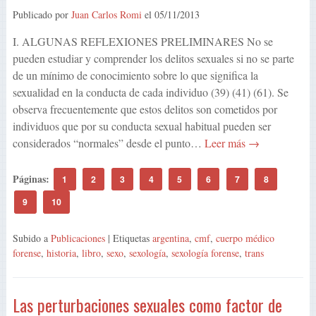
Publicado por
Juan Carlos Romi
el
05/11/2013
I. ALGUNAS REFLEXIONES PRELIMINARES No se
pueden estudiar y comprender los delitos sexuales si no se parte
de un mínimo de conocimiento sobre lo que significa la
sexualidad en la conducta de cada individuo (39) (41) (61). Se
observa frecuentemente que estos delitos son cometidos por
individuos que por su conducta sexual habitual pueden ser
considerados “normales” desde el punto…
Leer más →
Páginas:
1
2
3
4
5
6
7
8
9
10
Subido a
Publicaciones
| Etiquetas
argentina
,
cmf
,
cuerpo médico
forense
,
historia
,
libro
,
sexo
,
sexología
,
sexología forense
,
trans
Las perturbaciones sexuales como factor de