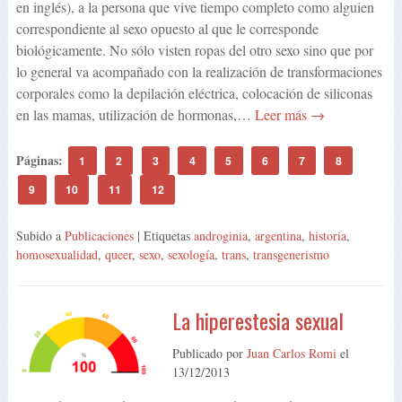
en inglés), a la persona que vive tiempo completo como alguien
correspondiente al sexo opuesto al que le corresponde
biológicamente. No sólo visten ropas del otro sexo sino que por
lo general va acompañado con la realización de transformaciones
corporales como la depilación eléctrica, colocación de siliconas
en las mamas, utilización de hormonas,…
Leer más →
Páginas:
1
2
3
4
5
6
7
8
9
10
11
12
Subido a
Publicaciones
| Etiquetas
androginia
,
argentina
,
historia
,
homosexualidad
,
queer
,
sexo
,
sexología
,
trans
,
transgenerismo
La hiperestesia sexual
Publicado por
Juan Carlos Romi
el
13/12/2013