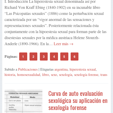
I. Introducción La hiperestesia sexual denominada así por
Richard Von Kraff Ebing (1840-1902) en su incunable libro
“Las Psicopatías sexuales” (1886) como la perturbación sexual
caracterizada por un “vigor anormal de las sensaciones y
representaciones sexuales”. Posteriormente relacionada ésta
conjuntamente con la hipoestesia sexual para forman parte de las
disestesias sexuales por la médica austriaca Helene Stourzh-
Anderle (1890-1966). En la…
Leer más →
Páginas:
1
2
3
4
5
6
Subido a
Publicaciones
| Etiquetas
argentina
,
hiperestesia sexual
,
historia
,
homosexualidad
,
libro
,
sexo
,
sexología
,
sexología forense
,
trans
Curva de auto evaluación
sexológica su aplicación en
sexología forense