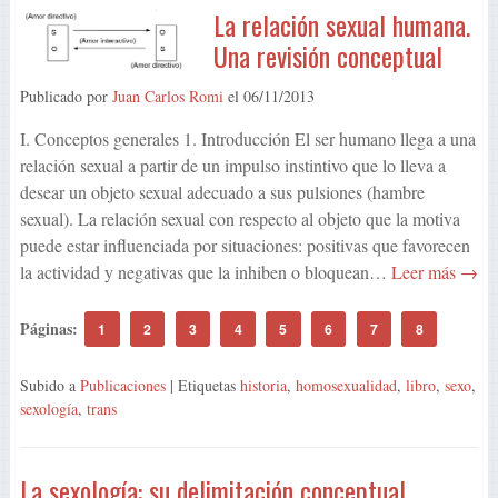
La relación sexual humana.
Una revisión conceptual
Publicado por
Juan Carlos Romi
el
06/11/2013
I. Conceptos generales 1. Introducción El ser humano llega a una
relación sexual a partir de un impulso instintivo que lo lleva a
desear un objeto sexual adecuado a sus pulsiones (hambre
sexual). La relación sexual con respecto al objeto que la motiva
puede estar influenciada por situaciones: positivas que favorecen
la actividad y negativas que la inhiben o bloquean…
Leer más →
Páginas:
1
2
3
4
5
6
7
8
Subido a
Publicaciones
| Etiquetas
historia
,
homosexualidad
,
libro
,
sexo
,
sexología
,
trans
La sexología: su delimitación conceptual