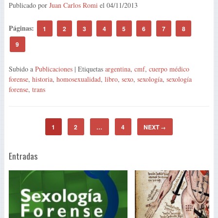
Publicado por
Juan Carlos Romi
el
04/11/2013
Páginas:
1
2
3
4
5
6
7
8
9
Subido a
Publicaciones
| Etiquetas
argentina
,
cmf
,
cuerpo médico
forense
,
historia
,
homosexualidad
,
libro
,
sexo
,
sexología
,
sexología
forense
,
trans
1
2
…
4
NEXT
→
Entradas