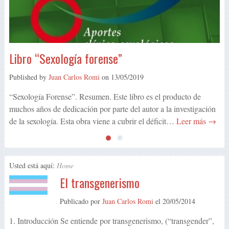
Adelanto y descarga del libro “Historia del
Cuerpo Médico Forense de Justicia Nacional”
Published by
Juan Carlos Romi
on
12/05/2019
Libro “Sexología forense”
Adelanto y descarga del libro completo “Historia del Cuerpo
Médico Forense de Justicia Nacional”, 219 páginas, por el Prof.
Published by
Juan Carlos Romi
on
13/05/2019
Dr. Juan Carlos Romi
“Sexología Forense”. Resumen. Este libro es el producto de
muchos años de dedicación por parte del autor a la investigación
de la sexología. Esta obra viene a cubrir el déficit…
Leer más →
Usted está aquí:
Home
El transgenerismo
Publicado por
Juan Carlos Romi
el
20/05/2014
1. Introducción Se entiende por transgenerismo, (“transgender”,