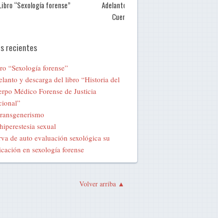
Libro “Sexología forense”
Adelanto y descarga del libro “Historia de
Cuerpo Médico Forense de Justicia
Nacional”
s recientes
ro “Sexología forense”
lanto y descarga del libro “Historia del
rpo Médico Forense de Justicia
ional”
transgenerismo
hiperestesia sexual
va de auto evaluación sexológica su
icación en sexología forense
Volver arriba