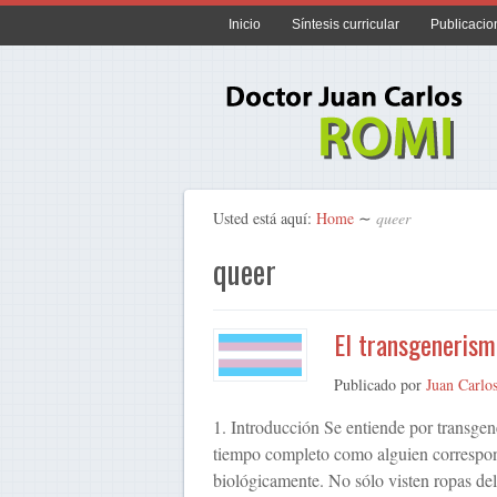
Inicio
Síntesis curricular
Publicacio
Usted está aquí:
Home
∼
queer
queer
El transgenerism
Publicado por
Juan Carlo
1. Introducción Se entiende por transgen
tiempo completo como alguien correspond
biológicamente. No sólo visten ropas de