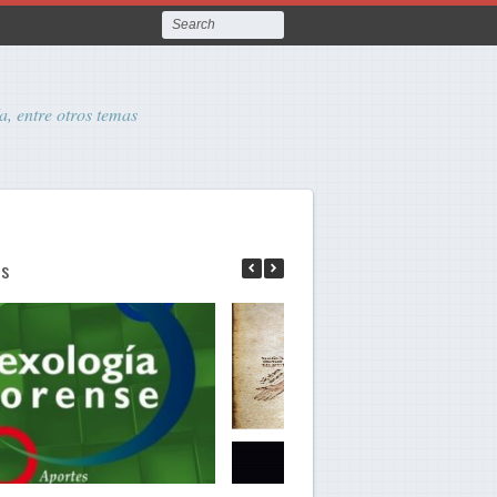
a, entre otros temas
as