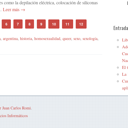
s como la depilación eléctrica, colocación de siliconas
…
Leer más →
6
7
8
9
10
11
12
Entrada
a
,
argentina
,
historia
,
homosexualidad
,
queer
,
sexo
,
sexología
,
Lib
Ade
Cue
Nac
El 
La 
Cur
apl
r Juan Carlos Romi
.
cios Informáticos