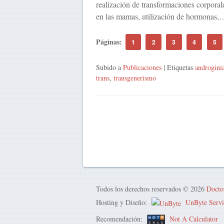
realización de transformaciones corporale
en las mamas, utilización de hormonas,
Páginas:
1
2
3
4
5
Subido a
Publicaciones
| Etiquetas
androgini
trans
,
transgenerismo
Todos los derechos reservados © 2026
Docto
Hosting y Diseño:
UnByte Servi
Recomendación:
Not A Calculator