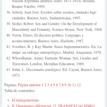
Nación Argentina (Buenos Aires: 1871-1914). Rosario,
Beatriz Viterbo, 1995.
Sebreli, Juan José. Escritos sobre escritos, ciudades bajo
ciudades. Buenos Aires, Sudamericana, 1997.
Stoller, Robert. Sex and Gender: On the Development of
Masculinity and Feminity. Science House, New York, 1968.
Verón, Eliseo. El discurso político. Lenguajes y
acontecimientos. Buenos Aires, Hachette, 1987.
Voorhies, B. y Kay Martin. Sexos Supernumerarios. En: La
mujer: un enfoque antropológico. Madrid, Anagrama, 1978.
Whoodhause, Annie. Fantastic Woman. Sex, Gender and
Travestism. London, Mcmillan Education, 1989.
Sirlin, L. Diccionario sexológico. Ed. Caymi, Buenos Aires,
1973.
Páginas:
Página anterior
1
2
3
4
5
6
7
8
9
10
11
12
Tabla de contenidos:
El transgenerismo
II. Diagnóstico diferencial. (5. TRANSEXUALISMO)