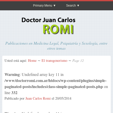
Primary Menu
Search
Publicaciones en Medicina Legal, Psiquiatría y Sexología, entre
otros temas
Usted está aquí:
Home
∼
El transgenerismo
∼
Page 12
Warning
: Undefined array key 11 in
/www/doctorromi.com.ar/htdocs/wp-content/plugins/simple-
paginated-posts/includes/class-simple-paginated-posts.php
on
332
line
Publicado por
Juan Carlos Romi
el
20/05/2014