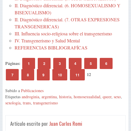
II. Diagnóstico diferencial. (6. HOMOSEXUALISMO Y
BISEXUALISMO)
II. Diagnóstico diferencial. (7. OTRAS EXPRESIONES
TRANSGENERICAS)
III. Influencia socio-religiosa sobre el transgenerismo
IV. Transgenerismo y Salud Mental
REFERENCIAS BIBLIOGRAFÍCAS
Páginas:
1
2
3
4
5
6
12
7
8
9
10
11
Subido a
Publicaciones
Etiquetas
androginia
,
argentina
,
historia
,
homosexualidad
,
queer
,
sexo
,
sexología
,
trans
,
transgenerismo
Artículo escrito por
Juan Carlos Romi