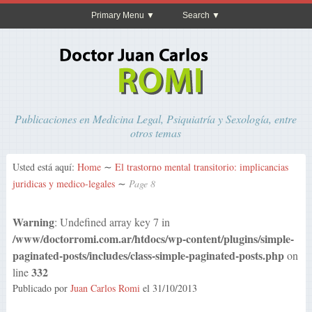
Primary Menu
Search
Publicaciones en Medicina Legal, Psiquiatría y Sexología, entre
otros temas
Usted está aquí:
Home
∼
El trastorno mental transitorio: implicancias
juridicas y medico-legales
∼
Page 8
Warning
: Undefined array key 7 in
/www/doctorromi.com.ar/htdocs/wp-content/plugins/simple-
paginated-posts/includes/class-simple-paginated-posts.php
on
332
line
Publicado por
Juan Carlos Romi
el
31/10/2013