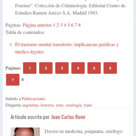
Forense”. Colección de Criminología. Editorial Centro de
Estudios Ramón Areces S.A. Madrid 1993.
Páginas:
Página anterior
1
2
3
4
5
6
7
8
Tabla de contenidos:
El trastorno mental transitorio: implicancias juridicas y
medico-legales
Páginas:
1
2
3
4
5
6
8
7
Subido a
Publicaciones
Etiquetas
argentina
,
historia
,
sexo
,
sexología
,
trans
Artículo escrito por
Juan Carlos Romi
Doctor en medicina, psiquiatra, sexólogo