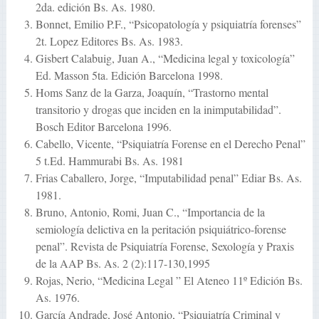
2da. edición Bs. As. 1980.
Bonnet, Emilio P.F., “Psicopatología y psiquiatría forenses”
2t. Lopez Editores Bs. As. 1983.
Gisbert Calabuig, Juan A., “Medicina legal y toxicología”
Ed. Masson 5ta. Edición Barcelona 1998.
Homs Sanz de la Garza, Joaquín, “Trastorno mental
transitorio y drogas que inciden en la inimputabilidad”.
Bosch Editor Barcelona 1996.
Cabello, Vicente, “Psiquiatría Forense en el Derecho Penal”
5 t.Ed. Hammurabi Bs. As. 1981
Frias Caballero, Jorge, “Imputabilidad penal” Ediar Bs. As.
1981.
Bruno, Antonio, Romi, Juan C., “Importancia de la
semiología delictiva en la peritación psiquiátrico-forense
penal”. Revista de Psiquiatría Forense, Sexología y Praxis
de la AAP Bs. As. 2 (2):117-130,1995
Rojas, Nerio, “Medicina Legal ” El Ateneo 11º Edición Bs.
As. 1976.
García Andrade, José Antonio, “Psiquiatría Criminal y