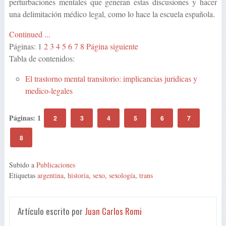
perturbaciones mentales que generan estas discusiones y hacer
una delimitación médico legal, como lo hace la escuela española.
Continued ...
Páginas:
1
2
3
4
5
6
7
8
Página siguiente
Tabla de contenidos:
El trastorno mental transitorio: implicancias juridicas y
medico-legales
Páginas:
1
2
3
4
5
6
7
8
Subido a
Publicaciones
Etiquetas
argentina
,
historia
,
sexo
,
sexología
,
trans
Artículo escrito por
Juan Carlos Romi