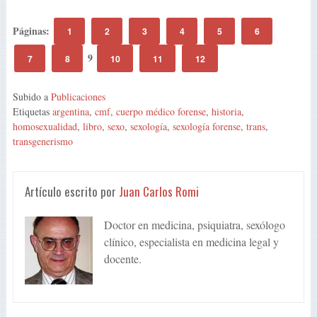
Páginas:
1
2
3
4
5
6
9
7
8
10
11
12
Subido a
Publicaciones
Etiquetas
argentina
,
cmf
,
cuerpo médico forense
,
historia
,
homosexualidad
,
libro
,
sexo
,
sexología
,
sexología forense
,
trans
,
transgenerismo
Artículo escrito por
Juan Carlos Romi
Doctor en medicina, psiquiatra, sexólogo
clínico, especialista en medicina legal y
docente.