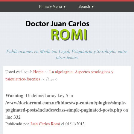
Primary Menu
Search
Publicaciones en Medicina Legal, Psiquiatría y Sexología, entre
otros temas
Usted está aquí:
Home
∼
La algolagnia: Aspectos sexologicos y
psiquiatrico-forenses
∼
Page 6
Warning
: Undefined array key 5 in
/www/doctorromi.com.ar/htdocs/wp-content/plugins/simple-
paginated-posts/includes/class-simple-paginated-posts.php
on
332
line
Publicado por
Juan Carlos Romi
el
01/11/2013