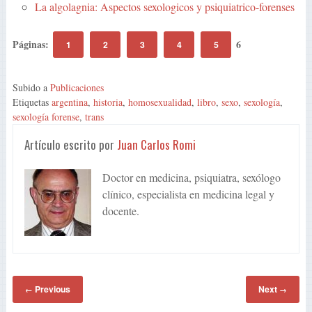
La algolagnia: Aspectos sexologicos y psiquiatrico-forenses
Páginas:
6
1
2
3
4
5
Subido a
Publicaciones
Etiquetas
argentina
,
historia
,
homosexualidad
,
libro
,
sexo
,
sexología
,
sexología forense
,
trans
Artículo escrito por
Juan Carlos Romi
Doctor en medicina, psiquiatra, sexólogo
clínico, especialista en medicina legal y
docente.
Previous
Next
←
→