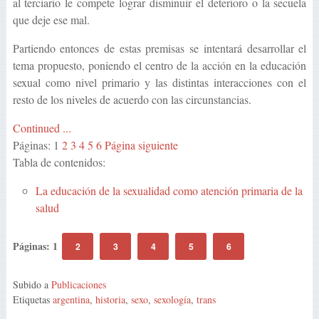
al terciario le compete lograr disminuir el deterioro o la secuela
que deje ese mal.
Partiendo entonces de estas premisas se intentará desarrollar el
tema propuesto, poniendo el centro de la acción en la educación
sexual como nivel primario y las distintas interacciones con el
resto de los niveles de acuerdo con las circunstancias.
Continued ...
Páginas:
1
2
3
4
5
6
Página siguiente
Tabla de contenidos:
La educación de la sexualidad como atención primaria de la
salud
Páginas:
1
2
3
4
5
6
Subido a
Publicaciones
Etiquetas
argentina
,
historia
,
sexo
,
sexología
,
trans