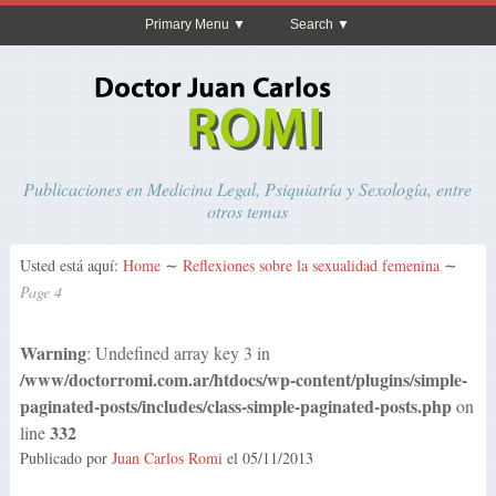
Primary Menu
Search
Publicaciones en Medicina Legal, Psiquiatría y Sexología, entre
otros temas
Usted está aquí:
Home
∼
Reflexiones sobre la sexualidad femenina
∼
Page 4
Warning
: Undefined array key 3 in
/www/doctorromi.com.ar/htdocs/wp-content/plugins/simple-
paginated-posts/includes/class-simple-paginated-posts.php
on
332
line
Publicado por
Juan Carlos Romi
el
05/11/2013