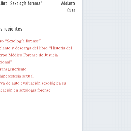
Libro “Sexología forense”
Adelanto y descarga del libro “Historia de
Cuerpo Médico Forense de Justicia
Nacional”
s recientes
ro “Sexología forense”
lanto y descarga del libro “Historia del
rpo Médico Forense de Justicia
ional”
transgenerismo
hiperestesia sexual
va de auto evaluación sexológica su
icación en sexología forense