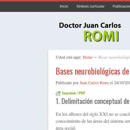
Inicio
Síntesis curricular
Publicacio
Usted está aquí:
Home
∼
Bases neurobiológi
Bases neurobiológicas de
Publicado por
Juan Carlos Romi
el
24/10/20
Imprimir / PDF
1. Delimitación conceptual d
En los albores del siglo XXI no se conci
conocimiento de las áreas del sistema sexu
área social.