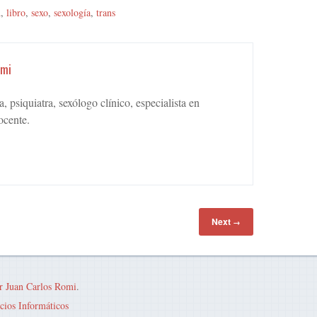
d
,
libro
,
sexo
,
sexología
,
trans
omi
 psiquiatra, sexólogo clínico, especialista en
ocente.
Next
→
r Juan Carlos Romi
.
cios Informáticos