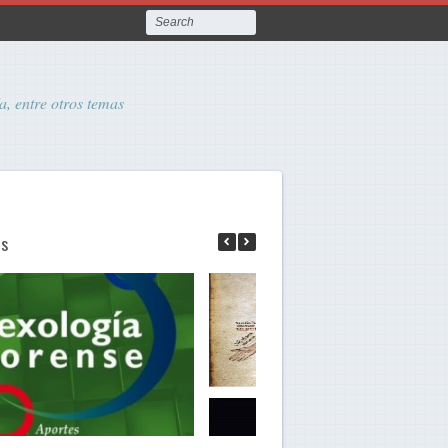
a, entre otros temas
as