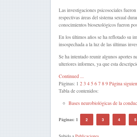
Las investigaciones psicosociales fueron
respectivas áreas del sistema sexual dur
conocimientos biosexológicos fueron po
En los últimos años se ha reflotado su im
insospechada a la luz de las últimas inve
Se ha intentado reunir algunos aportes 
ulteriores informes, ya que esta descripc
Continued ...
Páginas:
1
2
3
4
5
6
7
8
9
Página siguien
Tabla de contenidos:
Bases neurobiológicas de la conduc
Páginas:
1
2
3
4
5
Subido a
Publicaciones