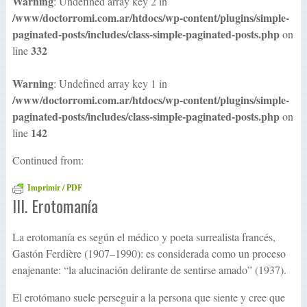
Warning
: Undefined array key 2 in
/www/doctorromi.com.ar/htdocs/wp-content/plugins/simple-
paginated-posts/includes/class-simple-paginated-posts.php
on
332
line
Warning
: Undefined array key 1 in
/www/doctorromi.com.ar/htdocs/wp-content/plugins/simple-
paginated-posts/includes/class-simple-paginated-posts.php
on
142
line
Continued from:
Imprimir / PDF
III. Erotomanía
La erotomanía es según el médico y poeta surrealista francés,
Gastón Ferdière (1907–1990): es considerada como un proceso
enajenante: “la alucinación delirante de sentirse amado” (1937).
El erotómano suele perseguir a la persona que siente y cree que