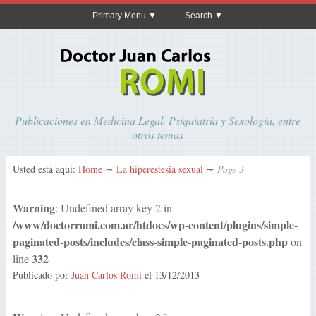
Primary Menu
Search
Publicaciones en Medicina Legal, Psiquiatría y Sexología, entre
otros temas
Usted está aquí:
Home
∼
La hiperestesia sexual
∼
Page 3
Warning
: Undefined array key 2 in
/www/doctorromi.com.ar/htdocs/wp-content/plugins/simple-
paginated-posts/includes/class-simple-paginated-posts.php
on
332
line
Publicado por
Juan Carlos Romi
el
13/12/2013