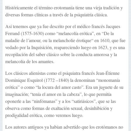
Históricamente el término erotomanía tiene una vieja tradición y
diversas formas clínicas a través de la psiquiatría clásica.
Así tenemos que ya fue descrito por el médico francés Jacques
Ferrand (1575-1630) como “melancolía erótica”, en “De la
maladie de l´amour, ou la melancholie érotique“ en 1610, que fue
vedado por la Inquisición, reapareciendo luego en 1623, y es una
recopilación del saber clásico sobre la conducta amorosa y la
melancolía de los amantes.
Los clásicos alienistas como el psiquiatra francés Jean-Étienne
Dominique Esquirol (1772 –1840) la denominan “monomanía
erótica” o como “la locura del amor casto”. Era un juguete de su
imaginación; “tenía el amor en la cabeza”, lo que permitía
oponerle a las “ninfómanas” y a los “satiriásicos”, que se las
observa como formas de exaltación sexual, desinhibición y
prodigalidad erótica, como veremos luego.
Los autores antiguos ya habían advertido que los erotómanos no