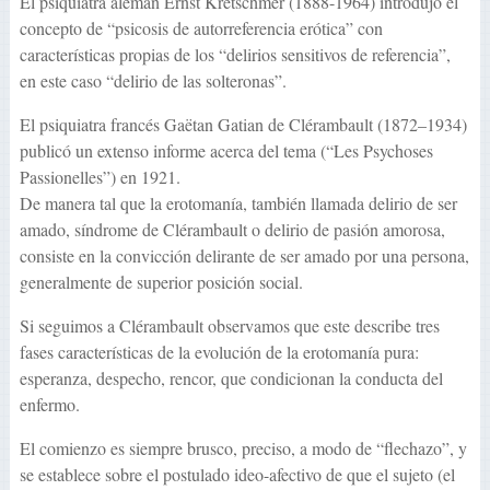
El psiquiatra alemán Ernst Kretschmer (1888-1964) introdujo el
concepto de “psicosis de autorreferencia erótica” con
características propias de los “delirios sensitivos de referencia”,
en este caso “delirio de las solteronas”.
El psiquiatra francés Gaëtan Gatian de Clérambault (1872–1934)
publicó un extenso informe acerca del tema (“Les Psychoses
Passionelles”) en 1921.
De manera tal que la erotomanía, también llamada delirio de ser
amado, síndrome de Clérambault o delirio de pasión amorosa,
consiste en la convicción delirante de ser amado por una persona,
generalmente de superior posición social.
Si seguimos a Clérambault observamos que este describe tres
fases características de la evolución de la erotomanía pura:
esperanza, despecho, rencor, que condicionan la conducta del
enfermo.
El comienzo es siempre brusco, preciso, a modo de “flechazo”, y
se establece sobre el postulado ideo-afectivo de que el sujeto (el