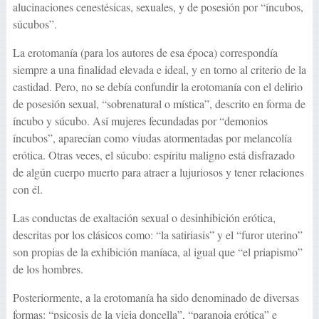
alucinaciones cenestésicas, sexuales, y de posesión por “íncubos,
súcubos”.
La erotomanía (para los autores de esa época) correspondía
siempre a una finalidad elevada e ideal, y en torno al criterio de la
castidad. Pero, no se debía confundir la erotomanía con el delirio
de posesión sexual, “sobrenatural o mística”, descrito en forma de
íncubo y súcubo. Así mujeres fecundadas por “demonios
íncubos”, aparecían como viudas atormentadas por melancolía
erótica. Otras veces, el súcubo: espíritu maligno está disfrazado
de algún cuerpo muerto para atraer a lujuriosos y tener relaciones
con él.
Las conductas de exaltación sexual o desinhibición erótica,
descritas por los clásicos como: “la satiriasis” y el “furor uterino”
son propias de la exhibición maníaca, al igual que “el priapismo”
de los hombres.
Posteriormente, a la erotomanía ha sido denominado de diversas
formas: “psicosis de la vieja doncella”, “paranoia erótica” e