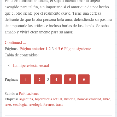
En la erotomanía entonces, el sujeto intenta amar al objeto
escogido para tal fin, sin importarle si el amor que da por hecho
que el otro siente por él realmente existe. Tiene una certeza
delirante de que la otra persona lo/la ama, defendiendo su postura
sin importarle las críticas e incluso burlas de los demás. Se sabe
amado y vivirá eternamente para su amor.
Continued ...
Páginas:
Página anterior
1
2
3
4
5
6
Página siguiente
Tabla de contenidos:
La hiperestesia sexual
Páginas:
3
1
2
4
5
6
Subido a
Publicaciones
Etiquetas
argentina
,
hiperestesia sexual
,
historia
,
homosexualidad
,
libro
,
sexo
,
sexología
,
sexología forense
,
trans