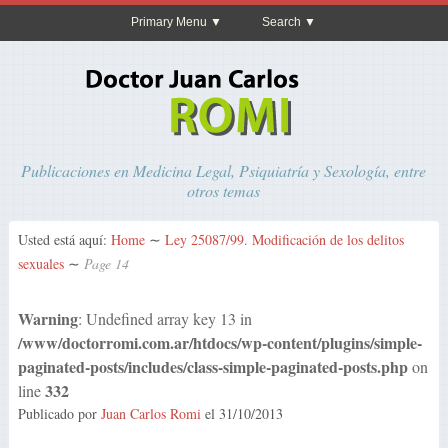
Primary Menu
Search
Publicaciones en Medicina Legal, Psiquiatría y Sexología, entre
otros temas
Usted está aquí:
Home
∼
Ley 25087/99. Modificación de los delitos
sexuales
∼
Page 14
Warning
: Undefined array key 13 in
/www/doctorromi.com.ar/htdocs/wp-content/plugins/simple-
paginated-posts/includes/class-simple-paginated-posts.php
on
332
line
Publicado por
Juan Carlos Romi
el
31/10/2013