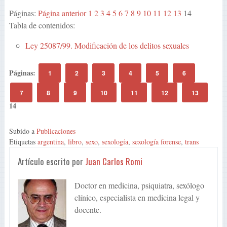
Páginas:
Página anterior
1
2
3
4
5
6
7
8
9
10
11
12
13
14
Tabla de contenidos:
Ley 25087/99. Modificación de los delitos sexuales
Páginas:
1
2
3
4
5
6
7
8
9
10
11
12
13
14
Subido a
Publicaciones
Etiquetas
argentina
,
libro
,
sexo
,
sexología
,
sexología forense
,
trans
Artículo escrito por
Juan Carlos Romi
Doctor en medicina, psiquiatra, sexólogo
clínico, especialista en medicina legal y
docente.