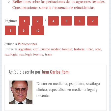
Reflexiones sobre las peritaciones de los agresores sexuales.
Consideraciones sobre la frecuencia de reincidencias
Páginas:
3
1
2
4
5
6
7
8
9
10
Subido a
Publicaciones
Etiquetas
argentina
,
cmf
,
cuerpo médico forense
,
historia
,
libro
,
sexo
,
sexología
,
sexología forense
,
trans
Artículo escrito por
Juan Carlos Romi
Doctor en medicina, psiquiatra, sexólogo
clínico, especialista en medicina legal y
docente.