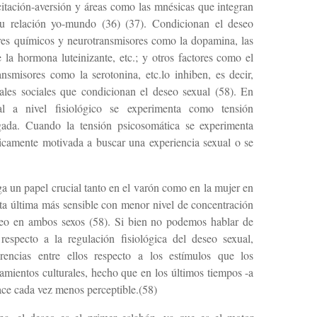
citación-aversión y áreas como las mnésicas que integran
 su relación yo-mundo (36) (37). Condicionan el deseo
res químicos y neurotransmisores como la dopamina, las
e la hormona luteinizante, etc.; y otros factores como el
ansmisores como la serotonina, etc.lo inhiben, es decir,
iales sociales que condicionan el deseo sexual (58). En
al a nivel fisiológico se experimenta como tensión
gada. Cuando la tensión psicosomática se experimenta
uicamente motivada a buscar una experiencia sexual o se
ega un papel crucial tanto en el varón como en la mujer en
sta última más sensible con menor nivel de concentración
eseo en ambos sexos (58). Si bien no podemos hablar de
respecto a la regulación fisiológica del deseo sexual,
rencias entre ellos respecto a los estímulos que los
amientos culturales, hecho que en los últimos tiempos -a
ace cada vez menos perceptible.(58)