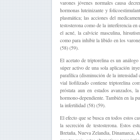
varones jóvenes normales causa decre
hormonas luteinizante y folicoestimulant
plasmática; las acciones del medicamen
testosterona como de la interferencia en 
el acné, la calvicie masculina, hirsutis
como para inhibir la libido en los varon
(58) (59).
El acetato de triptorelina es un análog
súper activo de una sola aplicación inye
parafílica (disminución de la intensidad 
vial liofilizado contiene triptorelina 
próstata aun en estados avanzados, la
hormono-dependiente. También en la puber
la infertilidad (58) (59).
El efecto que se busca en todos estos ca
la secreción de testosterona. Estos es
Bretaña, Nueva Zelandia, Dinamarca, Al