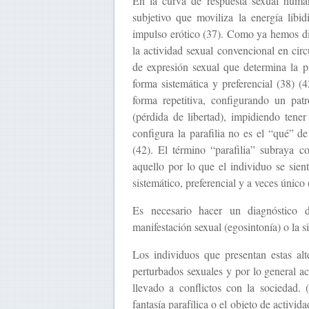
En la curva de respuesta sexual human
subjetivo que moviliza la energía libi
impulso erótico (37). Como ya hemos dich
la actividad sexual convencional en circ
de expresión sexual que determina la p
forma sistemática y preferencial (38) 
forma repetitiva, configurando un pat
(pérdida de libertad), impidiendo tener 
configura la parafilia no es el “qué” d
(42). El término “parafilia” subraya c
aquello por lo que el individuo se sient
sistemático, preferencial y a veces único 
Es necesario hacer un diagnóstico d
manifestación sexual (egosintonía) o la s
Los individuos que presentan estas al
perturbados sexuales y por lo general a
llevado a conflictos con la sociedad.
fantasía parafílica o el objeto de activid