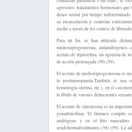
conductas parafílicas o sin ellas-, se vi
agresores- tratamientos hormonales que ti
deseo sexual por tiempo indeterminado co
su excarcelación y controlar estrictame
medio a través de los centros de liberados
Para tal fin, se han utilizado disti
medroxiprogesterona, antiandrógenos c
acetato de triptorelina, un agonista de lo
de acción prolongada (58) (59).
El acetato de medroxiprogesterona es un
la postmenopausia.También se usa en
hemorragia uterina, etc.), en el carcin
la libido de varones delincuentes sexuale
El acetato de ciproterona es un importan
gonadotrofinas. El fármaco compite co
andrógeno y en el feto masculino 
seudohermafroditismos (58) (59). La ad