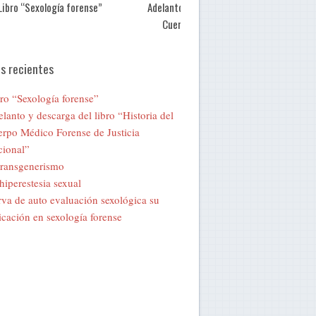
Libro “Sexología forense”
Adelanto y descarga del libro “Historia de
Cuerpo Médico Forense de Justicia
Nacional”
s recientes
ro “Sexología forense”
lanto y descarga del libro “Historia del
rpo Médico Forense de Justicia
ional”
transgenerismo
hiperestesia sexual
va de auto evaluación sexológica su
icación en sexología forense