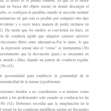
a, el deseo es el primer eslabón, ya que es el motor
dinal en busca del objeto sexual en donde descargar el
o, se configura la parafilia cuando se necesita sustituir
unstancias en que esta es posible por cualquier otro tipo
revalente y a veces única manera de poder excitarse en
(42). De modo que los medios se convierten en fines, en
rón de conducta rígido que adquiere carácter opresivo
elecciones libres entre alternativas.Por lo tanto, lo que
e la expresión sexual sino el “cómo” se instrumenta (38)
oncretamente que la desviación (para-) se encuentra en
e atraído (-filia), fijando un patrón de conducta regular,
(38) (42).
e personalidad para establecer la genuinidad de la
istematicidad de la misma (egodistonía).
teraciones tienden a no considerarse a sí mismos como
cuden a los profesionales solo cuando su conducta los ha
 (38) (42). Debemos recordar que la imaginación en la
ad sexual en las conductas parafílicas suelen ser frecuentes