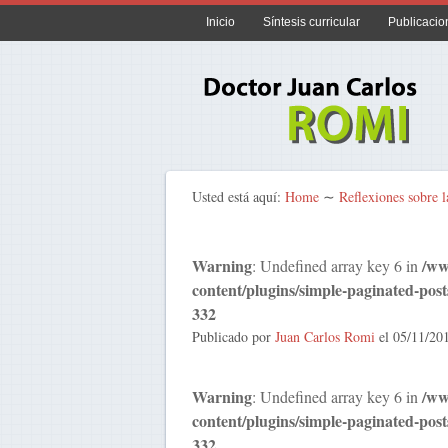
Inicio
Síntesis curricular
Publicacio
Usted está aquí:
Home
∼
Reflexiones sobre l
Warning
/ww
: Undefined array key 6 in
content/plugins/simple-paginated-post
332
Publicado por
Juan Carlos Romi
el
05/11/20
Warning
/ww
: Undefined array key 6 in
content/plugins/simple-paginated-post
332