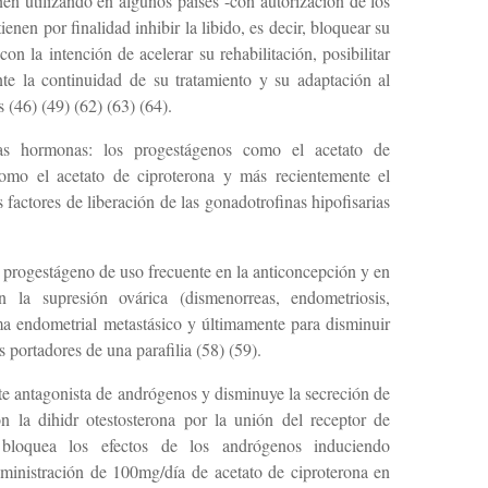
enen utilizando en algunos países -con autorización de los
enen por finalidad inhibir la libido, es decir, bloquear su
n la intención de acelerar su rehabilitación, posibilitar
nte la continuidad de su tratamiento y su adaptación al
 (46) (49) (62) (63) (64).
ntas hormonas: los progestágenos como el acetato de
omo el acetato de ciproterona y más recientemente el
s factores de liberación de las gonadotrofinas hipofisarias
 progestágeno de uso frecuente en la anticoncepción y en
 la supresión ovárica (dismenorreas, endometriosis,
oma endometrial metastásico y últimamente para disminuir
s portadores de una parafilia (58) (59).
te antagonista de andrógenos y disminuye la secreción de
n la dihidr otestosterona por la unión del receptor de
bloquea los efectos de los andrógenos induciendo
ministración de 100mg/día de acetato de ciproterona en