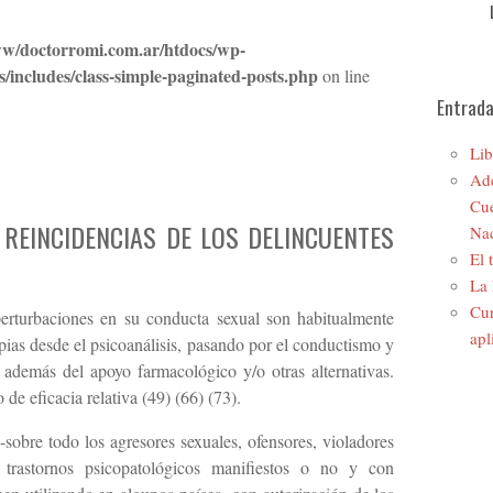
w/doctorromi.com.ar/htdocs/wp-
s/includes/class-simple-paginated-posts.php
on line
Entrada
Lib
Ade
Cue
S REINCIDENCIAS DE LOS DELINCUENTES
Nac
El 
La 
Cur
erturbaciones en su conducta sexual son habitualmente
apl
apias desde el psicoanálisis, pasando por el conductismo y
, además del apoyo farmacológico y/o otras alternativas.
 de eficacia relativa (49) (66) (73).
-sobre todo los agresores sexuales, ofensores, violadores
n trastornos psicopatológicos manifiestos o no y con