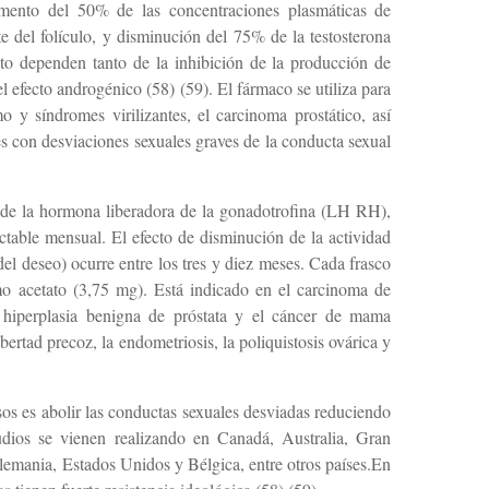
mento del 50% de las concentraciones plasmáticas de
e del folículo, y disminución del 75% de la testosterona
to dependen tanto de la inhibición de la producción de
el efecto androgénico (58) (59). El fármaco se utiliza para
mo y síndromes virilizantes, el carcinoma prostático, así
es con desviaciones sexuales graves de la conducta sexual
o de la hormona liberadora de la gonadotrofina (LH RH),
ctable mensual. El efecto de disminución de la actividad
del deseo) ocurre entre los tres y diez meses. Cada frasco
como acetato (3,75 mg). Está indicado en el carcinoma de
 hiperplasia benigna de próstata y el cáncer de mama
tad precoz, la endometriosis, la poliquistosis ovárica y
sos es abolir las conductas sexuales desviadas reduciendo
tudios se vienen realizando en Canadá, Australia, Gran
emania, Estados Unidos y Bélgica, entre otros países.En