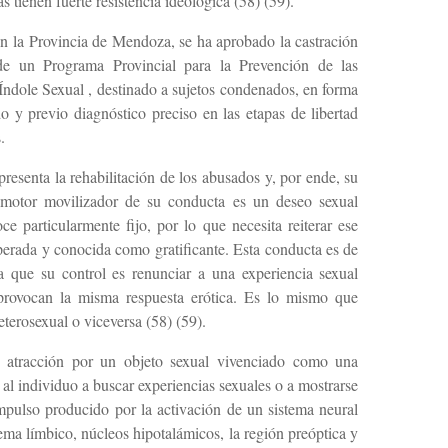
as tienen fuerte resistencia ideológica (58) (59).
en la Provincia de Mendoza, se ha aprobado la castración
 de un Programa Provincial para la Prevención de las
Índole Sexual , destinado a sujetos condenados, en forma
o y previo diagnóstico preciso en las etapas de libertad
.
resenta la rehabilitación de los abusados y, por ende, su
l motor movilizador de su conducta es un deseo sexual
e particularmente fijo, por lo que necesita reiterar ese
perada y conocida como gratificante. Esta conducta es de
ya que su control es renunciar a una experiencia sexual
le provocan la misma respuesta erótica. Es lo mismo que
terosexual o viceversa (58) (59).
ir atracción por un objeto sexual vivenciado como una
 al individuo a buscar experiencias sexuales o a mostrarse
impulso producido por la activación de un sistema neural
tema límbico, núcleos hipotalámicos, la región preóptica y