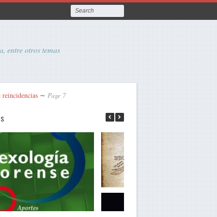
a, entre otros temas
e reincidencias
∼
Page 7
as