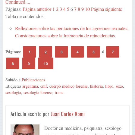
Continued ...
Páginas:
Página anterior
1
2
3
4
5
6
7
8
9
10
Página siguiente
Tabla de contenidos:
Reflexiones sobre las peritaciones de los agresores sexuales.
Consideraciones sobre la frecuencia de reincidencias
Páginas:
6
1
2
3
4
5
7
8
9
10
Subido a
Publicaciones
Etiquetas
argentina
,
cmf
,
cuerpo médico forense
,
historia
,
libro
,
sexo
,
sexología
,
sexología forense
,
trans
Artículo escrito por
Juan Carlos Romi
Doctor en medicina, psiquiatra, sexólogo