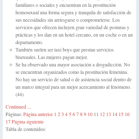
familiares o sociales y encuentran en la prostitución
homosexual una forma segura y tranquila de satisfacción de
sus necesidades sin arriesgarse o comprometerse. Los
servicios que ofrecen incluyen gran variedad de posturas y
prácticas y los dan en un hotel cercano, en un coche o en un
departamento.
También suelen ser taxi boys que prestan servicios
bisexuales. Las mujeres pagan mejor.
Se ha observado una mayor asociación a drogadicción. No
se encuentran organizados como la prostitución femenina.
No hay un servicio de salud o de asistencia social dentro de
un marco integral para un mejor acercamiento al fenómeno.
(44)
Continued ...
Páginas:
Página anterior
1
2
3
4
5
6
7
8
9
10
11
12
13
14
15
16
17
Página siguiente
Tabla de contenidos: