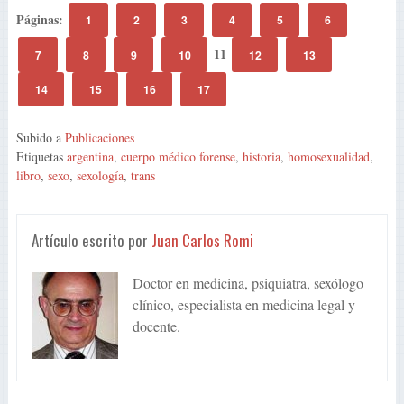
Páginas:
1
2
3
4
5
6
11
7
8
9
10
12
13
14
15
16
17
Subido a
Publicaciones
Etiquetas
argentina
,
cuerpo médico forense
,
historia
,
homosexualidad
,
libro
,
sexo
,
sexología
,
trans
Artículo escrito por
Juan Carlos Romi
Doctor en medicina, psiquiatra, sexólogo
clínico, especialista en medicina legal y
docente.