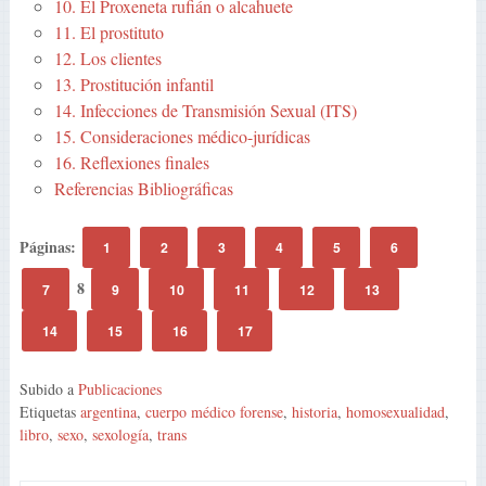
10. El Proxeneta rufián o alcahuete
11. El prostituto
12. Los clientes
13. Prostitución infantil
14. Infecciones de Transmisión Sexual (ITS)
15. Consideraciones médico-jurídicas
16. Reflexiones finales
Referencias Bibliográficas
Páginas:
1
2
3
4
5
6
8
7
9
10
11
12
13
14
15
16
17
Subido a
Publicaciones
Etiquetas
argentina
,
cuerpo médico forense
,
historia
,
homosexualidad
,
libro
,
sexo
,
sexología
,
trans