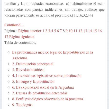
familiar y las dificultades económicas, c) habitualmente el estar
relacionadas con parejas indiferentes, sin trabajo, abúlicos que
toleran pasivamente su actividad prostituida.(11,16,32,44)
Continued ...
Páginas:
Página anterior
1
2
3
4
5
6
7
8
9
10
11
12
13
14
15
16
17
Página siguiente
Tabla de contenidos:
La problemática médico legal de la prostitución en la
Argentina
2. Delimitación conceptual
3. Revisión histórica
4. Los sistemas legislativos sobre prostitución
5. El tango y la prostitución
6. La explotación sexual en la Argentina
7. Causas de prostitución detectadas
8. Perfil psicológico observado de la prostituta
9. Tipologías