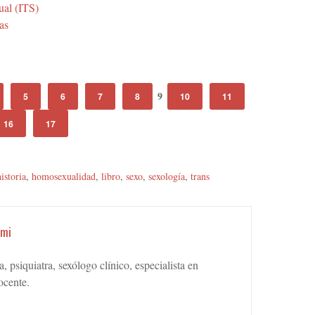
ual (ITS)
as
9
5
6
7
8
10
11
16
17
historia
,
homosexualidad
,
libro
,
sexo
,
sexología
,
trans
omi
 psiquiatra, sexólogo clínico, especialista en
ocente.