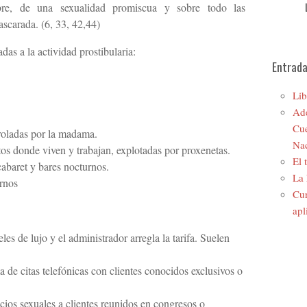
ibre, de una sexualidad promiscua y sobre todo las
scarada. (6, 33, 42,44)
das a la actividad prostibularia:
Entrada
Lib
Ade
Cue
roladas por la madama.
Nac
os donde viven y trabajan, explotadas por proxenetas.
El 
cabaret y bares nocturnos.
La 
urnos
Cur
apl
es de lujo y el administrador arregla la tarifa. Suelen
ma de citas telefónicas con clientes conocidos exclusivos o
ios sexuales a clientes reunidos en congresos o