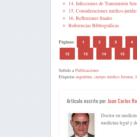
14. Infecciones de Transmisión Sex
15. Consideraciones médico-jurídic
16. Reflexiones finales
Referencias Bibliográficas
Páginas:
1
2
3
4
12
13
14
15
Subido a
Publicaciones
Etiquetas
argentina
,
cuerpo médico forense
,
Artículo escrito por
Juan Carlos R
Doctor en medicina,
medicina legal y d