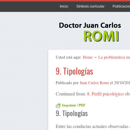
Inicio
Síntesis curricular
Publicacio
Usted está aquí:
Home
∼
La problemática méd
9. Tipologías
Publicado por
Juan Carlos Romi
el
29/10/20
Continued from:
8. Perfil psicológico ob
Imprimir / PDF
9. Tipologías
Entre las conductas actuales observadas a