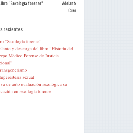
Libro “Sexología forense”
Adelanto y descarga del libro “Historia de
Cuerpo Médico Forense de Justicia
Nacional”
s recientes
ro “Sexología forense”
lanto y descarga del libro “Historia del
rpo Médico Forense de Justicia
ional”
transgenerismo
hiperestesia sexual
va de auto evaluación sexológica su
icación en sexología forense