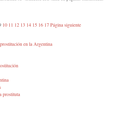
9
10
11
12
13
14
15
16
17
Página siguiente
prostitución en la Argentina
rostitución
ntina
s
a prostituta