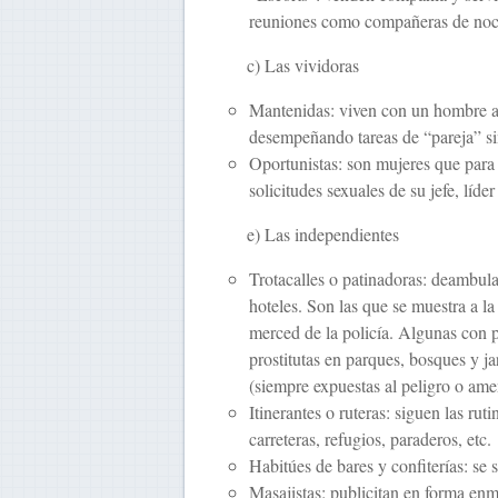
reuniones como compañeras de noch
c) Las vividoras
Mantenidas: viven con un hombre a 
desempeñando tareas de “pareja” sin
Oportunistas: son mujeres que para
solicitudes sexuales de su jefe, líder
e) Las independientes
Trotacalles o patinadoras: deambula
hoteles. Son las que se muestra a l
merced de la policía. Algunas con pr
prostitutas en parques, bosques y ja
(siempre expuestas al peligro o am
Itinerantes o ruteras: siguen las ruti
carreteras, refugios, paraderos, etc.
Habitúes de bares y confiterías: se
Masajistas: publicitan en forma enm