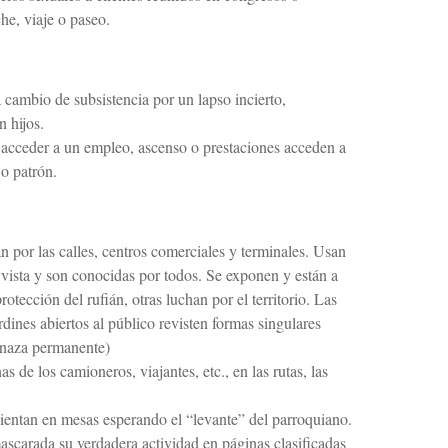
e, viaje o paseo.
cambio de subsistencia por un lapso incierto,
 hijos.
 acceder a un empleo, ascenso o prestaciones acceden a
 o patrón.
n por las calles, centros comerciales y terminales. Usan
a vista y son conocidas por todos. Se exponen y están a
otección del rufián, otras luchan por el territorio. Las
rdines abiertos al público revisten formas singulares
enaza permanente)
nas de los camioneros, viajantes, etc., en las rutas, las
 sientan en mesas esperando el “levante” del parroquiano.
ascarada su verdadera actividad en páginas clasificadas