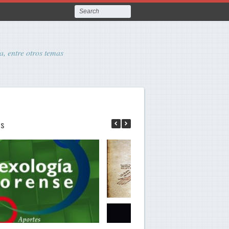
a, entre otros temas
as