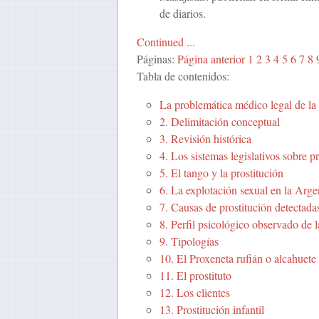
de diarios.
Continued ...
Páginas:
Página anterior
1
2
3
4
5
6
7
8
Tabla de contenidos:
La problemática médico legal de la 
2. Delimitación conceptual
3. Revisión histórica
4. Los sistemas legislativos sobre p
5. El tango y la prostitución
6. La explotación sexual en la Arge
7. Causas de prostitución detectada
8. Perfil psicológico observado de l
9. Tipologías
10. El Proxeneta rufián o alcahuete
11. El prostituto
12. Los clientes
13. Prostitución infantil