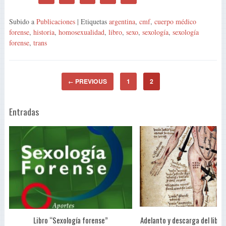
Subido a
Publicaciones
| Etiquetas
argentina
,
cmf
,
cuerpo médico
forense
,
historia
,
homosexualidad
,
libro
,
sexo
,
sexología
,
sexología
forense
,
trans
PREVIOUS
1
2
←
Entradas
Libro “Sexología forense”
Adelanto y descarga del libro 