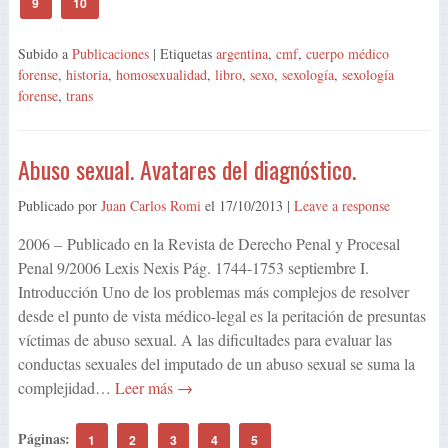
9
10
Subido a
Publicaciones
| Etiquetas
argentina
,
cmf
,
cuerpo médico
forense
,
historia
,
homosexualidad
,
libro
,
sexo
,
sexología
,
sexología
forense
,
trans
Abuso sexual. Avatares del diagnóstico.
Publicado por
Juan Carlos Romi
el
17/10/2013
|
Leave a response
2006 – Publicado en la Revista de Derecho Penal y Procesal
Penal 9/2006 Lexis Nexis Pág. 1744-1753 septiembre I.
Introducción Uno de los problemas más complejos de resolver
desde el punto de vista médico-legal es la peritación de presuntas
víctimas de abuso sexual. A las dificultades para evaluar las
conductas sexuales del imputado de un abuso sexual se suma la
complejidad…
Leer más →
Páginas:
1
2
3
4
5