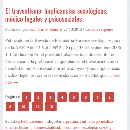
El travestismo: Implicancias sexológicas,
médico legales y psicosociales
Publicado por
Juan Carlos Romi
el
27/10/2013
|
Leave a response
Publicado en la Revista de Psiquiatría Forense sexología y praxis
de la AAP. Año 12 Vol 5 Nº 2 (18) pag 33-54 septiembre 2006
1. Introducción En el presente trabajo se trata de describir en
forma sucinta la problemática que plantea el travestismo como
manifestación psicosexual a nivel sexológico y sus implicancias
médico legal, así como las consideraciones sociales que…
Leer
más →
Páginas:
1
2
3
4
5
6
7
8
9
10
11
12
Subido a
Publicaciones
| Etiquetas
argentina
,
cmf
,
cuerpo médico
forense
,
historia
,
homosexualidad
,
libro
,
sexo
,
sexología
,
sexología