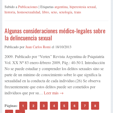
Subido a
Publicaciones
| Etiquetas
argentina
,
hiperestesia sexual
,
historia
,
homosexualidad
,
libro
,
sexo
,
sexología
,
trans
Algunas consideraciones médico-legales sobre
la delincuencia sexual
Publicado por
Juan Carlos Romi
el
18/10/2013
2009. Publicado por “Vertex” Revista Argentina de Psiquiatría
Vol. XX Nº 83 enero-febrero 2009, Pág.: 40-50 I. Introducción
No se puede estudiar y comprender los delitos sexuales sino se
parte de un mínimo de conocimiento sobre lo que significa la
sexualidad en la conducta de cada individuo.(26) Se observa
frecuentemente que estos delitos puede ser cometidos por
individuos que por su…
Leer más →
Páginas:
1
2
3
4
5
6
7
8