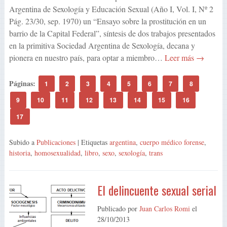
Argentina de Sexología y Educación Sexual (Año I, Vol. I, Nº 2
Pág. 23/30, sep. 1970) un “Ensayo sobre la prostitución en un
barrio de la Capital Federal”, síntesis de dos trabajos presentados
en la primitiva Sociedad Argentina de Sexología, decana y
pionera en nuestro país, para optar a miembro…
Leer más →
Páginas:
1
2
3
4
5
6
7
8
9
10
11
12
13
14
15
16
17
Subido a
Publicaciones
| Etiquetas
argentina
,
cuerpo médico forense
,
historia
,
homosexualidad
,
libro
,
sexo
,
sexología
,
trans
El delincuente sexual serial
Publicado por
Juan Carlos Romi
el
28/10/2013