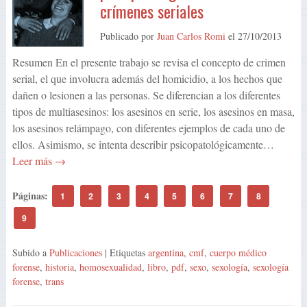
crímenes seriales
Publicado por
Juan Carlos Romi
el
27/10/2013
Resumen En el presente trabajo se revisa el concepto de crimen
serial, el que involucra además del homicidio, a los hechos que
dañen o lesionen a las personas. Se diferencian a los diferentes
tipos de multiasesinos: los asesinos en serie, los asesinos en masa,
los asesinos relámpago, con diferentes ejemplos de cada uno de
ellos. Asimismo, se intenta describir psicopatológicamente…
Leer más →
Páginas:
1
2
3
4
5
6
7
8
9
Subido a
Publicaciones
| Etiquetas
argentina
,
cmf
,
cuerpo médico
forense
,
historia
,
homosexualidad
,
libro
,
pdf
,
sexo
,
sexología
,
sexología
forense
,
trans